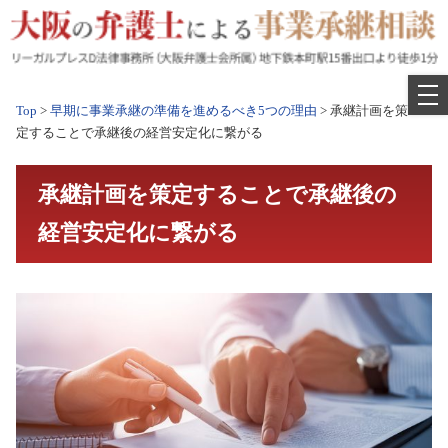
Skip
to
content
Top
>
早期に事業承継の準備を進めるべき5つの理由
>
承継計画を策
定することで承継後の経営安定化に繋がる
承継計画を策定することで承継後の
経営安定化に繋がる