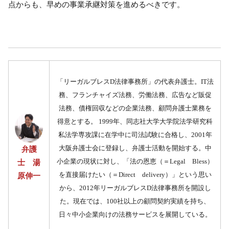
点からも、早めの事業承継対策を進めるべきです。
「リーガルブレスD法律事務所」の代表弁護士。IT法
務、フランチャイズ法務、労働法務、広告など販促
法務、債権回収などの企業法務、顧問弁護士業務を
得意とする。 1999年、同志社大学大学院法学研究科
私法学専攻課に在学中に司法試験に合格し、2001年
大阪弁護士会に登録し、弁護士活動を開始する。中
弁護
小企業の現状に対し、「法の恩恵（＝Legal Bless）
士 湯
を直接届けたい（＝Direct delivery）」という思い
原伸一
から、2012年リーガルブレスD法律事務所を開設し
た。現在では、100社以上の顧問契約実績を持ち、
日々中小企業向けの法務サービスを展開している。