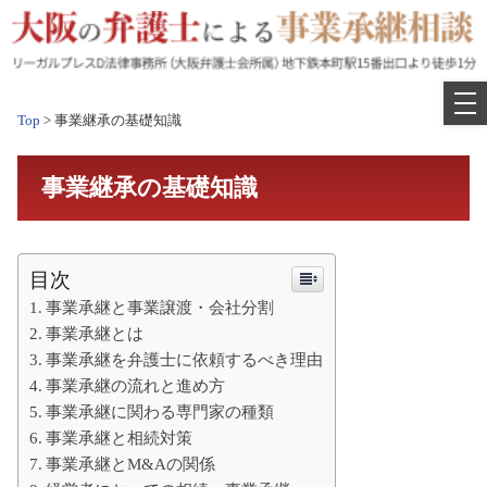
Skip
to
content
Top
>
事業継承の基礎知識
事業継承の基礎知識
目次
事業承継と事業譲渡・会社分割
事業承継とは
事業承継を弁護士に依頼するべき理由
事業承継の流れと進め方
事業承継に関わる専門家の種類
事業承継と相続対策
事業承継とM&Aの関係